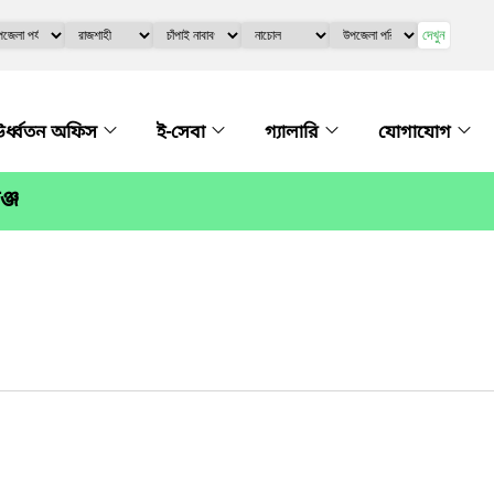
দেখুন
র্ধ্বতন অফিস
ই-সেবা
গ্যালারি
যোগাযোগ
্জ