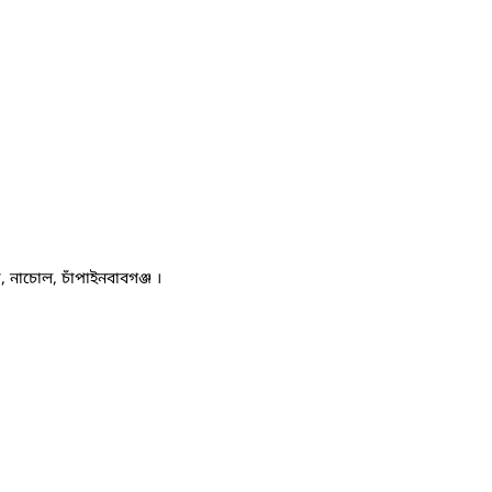
 নাচোল, চাঁপাইনবাবগঞ্জ ।