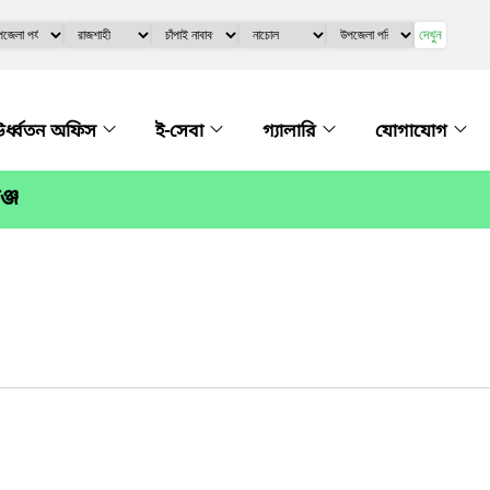
দেখুন
র্ধ্বতন অফিস
ই-সেবা
গ্যালারি
যোগাযোগ
্জ