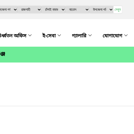
দেখুন
র্ধ্বতন অফিস
ই-সেবা
গ্যালারি
যোগাযোগ
্জ