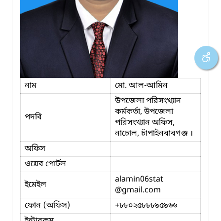
নাম
মো. আল-আমিন
উপজেলা পরিসংখ্যান
কর্মকর্তা, উপজেলা
পদবি
পরিসংখ্যান অফিস,
নাচোল, চাঁপাইনবাবগঞ্জ ।
অফিস
ওয়েব পোর্টল
alamin06stat
ইমেইল
@gmail.com
ফোন (অফিস)
+৮৮০২৫৮৮৮৯৫৯৬৬
ইন্টারকম