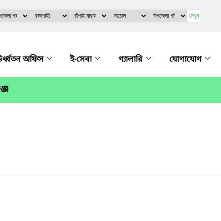
দেখুন
র্ধ্বতন অফিস
ই-সেবা
গ্যালারি
যোগাযোগ
্জ